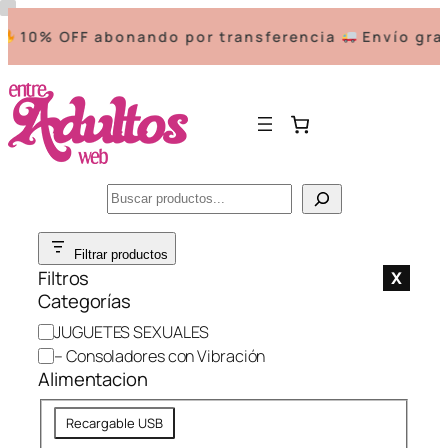
10% OFF abonando por transferencia
Envío grati
Buscar
Saltar
Filtrar productos
al
Filtros
X
contenido
Categorías
C
JUGUETES SEXUALES
a
– Consoladores con Vibración
t
Alimentacion
e
A
g
Recargable USB
l
o