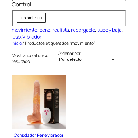
Control
i
r
m
í
C
e
a
Inalambrico
o
n
n
movimiento
, 
pene
, 
realista
, 
recargable
, 
sube y baja
,
t
t
usb
, 
Vibrador
a
r
Inicio
/ Productos etiquetados “movimiento”
c
o
i
Ordenar por
Mostrando el único
l
o
resultado
n
Consolador Pene vibrador