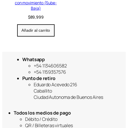
con movimiento (Sube-
Baja)
$
89,999
Añadir al carrito
Whatsapp
+54 1134606582
+54 1159357576
Punto de retiro
Eduardo Acevedo 216
Caballito
Ciudad Autonoma de Buenos Aires
Todos los medios de pago
Débito / Crédito
QR / Billeteras virtuales