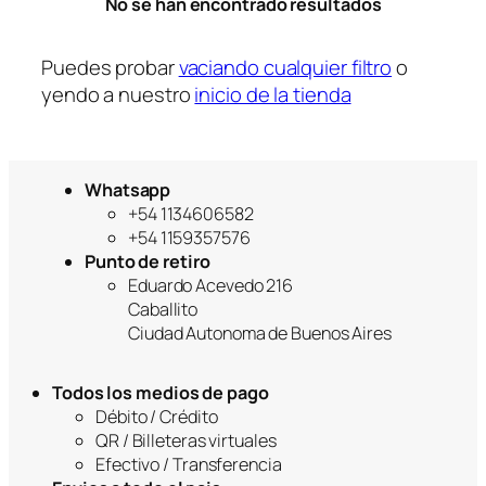
No se han encontrado resultados
r
í
a
Puedes probar
vaciando cualquier filtro
o
yendo a nuestro
inicio de la tienda
Whatsapp
+54 1134606582
+54 1159357576
Punto de retiro
Eduardo Acevedo 216
Caballito
Ciudad Autonoma de Buenos Aires
Todos los medios de pago
Débito / Crédito
QR / Billeteras virtuales
Efectivo / Transferencia