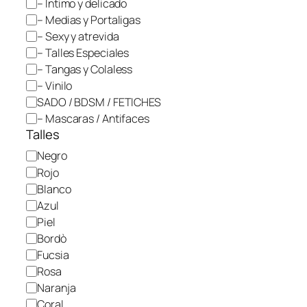
– Intimo y delicado
r
– Medias y Portaligas
í
– Sexy y atrevida
a
– Talles Especiales
– Tangas y Colaless
– Vinilo
SADO / BDSM / FETICHES
– Mascaras / Antifaces
Talles
C
Negro
o
Rojo
l
Blanco
o
Azul
r
Piel
Bordò
Fucsia
Rosa
Naranja
Coral