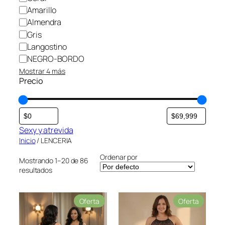
Amarillo
Almendra
Gris
Langostino
NEGRO-BORDO
Mostrar 4 más
Precio
Sexy y atrevida
Inicio
/ LENCERIA
Ordenar por
Mostrando 1–20 de 86
resultados
P
P
Oferta
Oferta
r
r
o
o