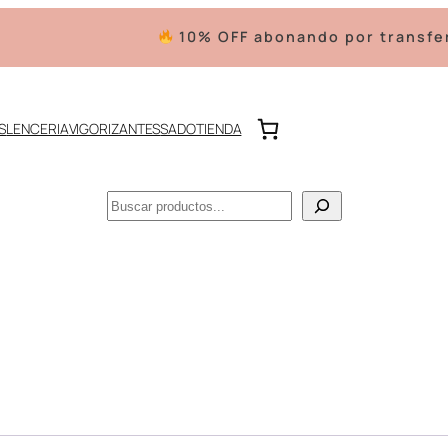
10% OFF abonando por transfere
S
LENCERIA
VIGORIZANTES
SADO
TIENDA
Buscar