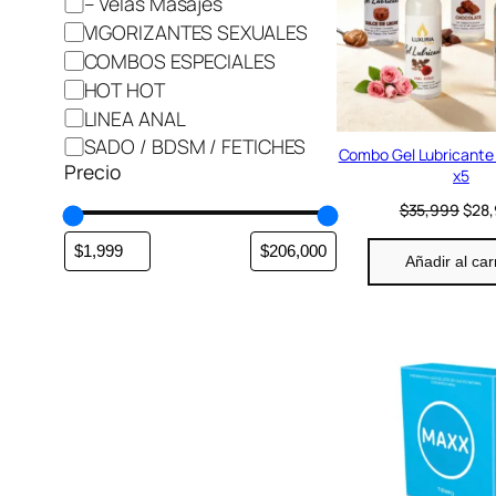
– Velas Masajes
o
VIGORIZANTES SEXUALES
r
COMBOS ESPECIALES
í
HOT HOT
a
LINEA ANAL
SADO / BDSM / FETICHES
Combo Gel Lubricante 
Precio
x5
E
$
35,999
$
28
l
p
Añadir al car
r
e
c
i
o
o
r
i
g
i
n