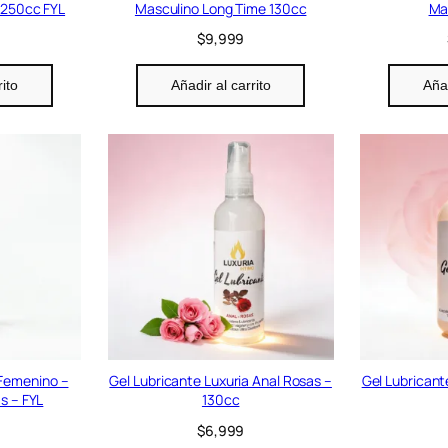
 250cc FYL
Masculino Long Time 130cc
Ma
$
9,999
rito
Añadir al carrito
Añad
 Femenino –
Gel Lubricante Luxuria Anal Rosas –
Gel Lubricant
s – FYL
130cc
$
6,999