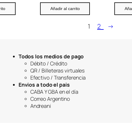
rito
Añadir al carrito
Añad
1
2
→
Todos los medios de pago
Débito / Crédito
QR / Billeteras virtuales
Efectivo / Transferencia
Envios a todo el pais
CABA Y GBA en el día
Correo Argentino
Andreani