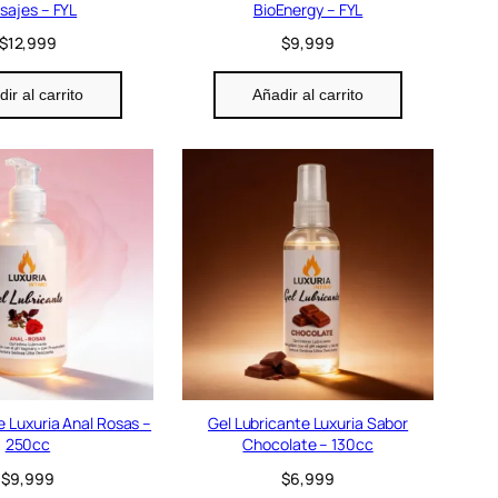
sajes – FYL
BioEnergy – FYL
$
12,999
$
9,999
ir al carrito
Añadir al carrito
e Luxuria Anal Rosas –
Gel Lubricante Luxuria Sabor
250cc
Chocolate – 130cc
$
9,999
$
6,999