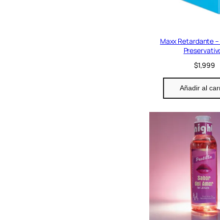
a
l
e
r
a
Maxx Retardante – 
:
Preservativ
$
$
1,999
3
5
,
Añadir al car
9
9
9
.