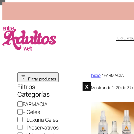
JUGUETE
Saltar
Inicio
/ FARMACIA
Filtrar productos
al
Filtros
X
Mostrando 1–20 de 37 
contenido
Categorías
C
FARMACIA
a
– Geles
t
– Luxuria Geles
e
– Preservativos
g