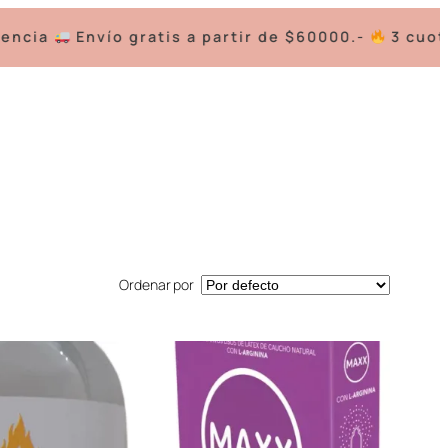
vío gratis a partir de $60000.-
3 cuotas s/interé
Ordenar por