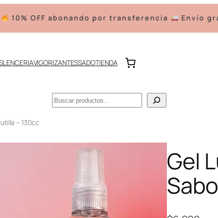
ndo por transferencia
Envío gratis a partir de 
S
LENCERIA
VIGORIZANTES
SADO
TIENDA
Buscar
utilla – 130cc
Gel L
Sabor