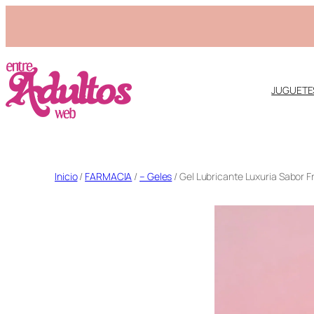
10% OFF abona
JUGUETE
Saltar
Inicio
/
FARMACIA
/
– Geles
/ Gel Lubricante Luxuria Sabor Fr
al
contenido