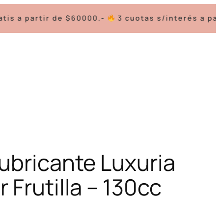
$60000.-
3 cuotas s/interés a partir de $100.000.-
ubricante Luxuria
 Frutilla – 130cc