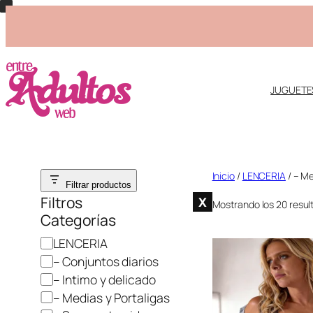
JUGUETE
Saltar
Inicio
/
LENCERIA
/ – Me
Filtrar productos
al
Filtros
X
Mostrando los 20 resul
contenido
Categorías
C
LENCERIA
a
– Conjuntos diarios
t
– Intimo y delicado
e
– Medias y Portaligas
g