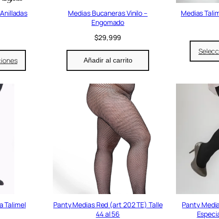
Anilladas
Medias Bucaneras Vinilo –
Medias Tali
Engomado
$
29,999
Selecc
ciones
Añadir al carrito
 Talimel
Panty Medias Red (art 202 TE) Talle
Panty Media
44 al 56
Especia