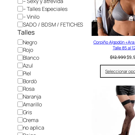
– Sexy y atrevida
o
– Talles Especiales
r
– Vinilo
í
SADO / BDSM / FETICHES
a
Talles
C
Negro
Corpiño Algodón «Ara
Talle 85 al 1
o
Rojo
l
E
Blanco
$
12,999
$
9,
l
o
Azul
p
r
Seleccionar op
Piel
r
e
Bordò
c
Rosa
i
Naranja
o
o
Amarillo
r
Gris
i
Crema
g
i
no aplica
n