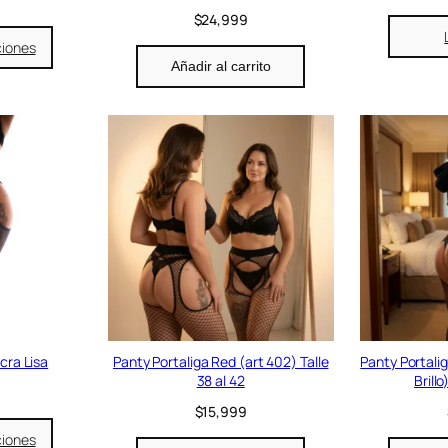
$
24,999
ciones
Añadir al carrito
cra Lisa
Panty Portaliga Red (art 402) Talle
Panty Portalig
38 al 42
Brillo
$
15,999
ciones