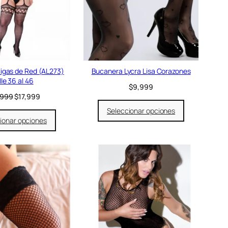
c
t
o
e
n
o
f
e
ligas de Red (AL273)
Bucanera Lycra Lisa Corazones
r
lle 36 al 46
$
9,999
t
E
E
,999
$
17,999
a
l
l
Seleccionar opciones
p
p
ionar opciones
r
r
e
e
c
c
i
i
o
o
o
a
r
c
i
t
g
u
i
a
n
l