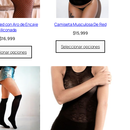
a
e
l
s
e
:
r
$
a
1
ed con Aro de Encaje
Camiseta Musculosa De Red
:
7
iliconada
$
15,999
$
,
$
16,999
2
9
2
9
Seleccionar opciones
,
9
ionar opciones
9
.
9
9
.