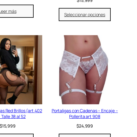
$
15,999
Leer más
Seleccionar opciones
as Red Brillos (art 402
Portaligas con Cadenas – Encaje –
) Talle 38 al 52
Pollerita art 908
$
15,999
$
24,999