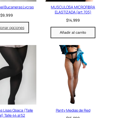
mel Bucaneras Lycras
MUSCULOSA MICROFIBRA
ELASTIZADA (art 705)
$
9,999
$
14,999
ionar opciones
Añadir al carrito
s Lisas Opaca (Talle
Panty Medias de Red
l) Talle 44 al 52