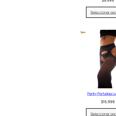
$
9,999
Seleccionar op
Panty Portaliga Ly
$
15,999
Seleccionar op