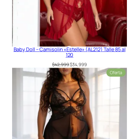
Baby Doll – Camisolin «Estelle» (AL212) Talle 85 al
120
El
El
$
42,999
$
34,999
precio
precio
Product
Oferta
original
actual
en
era:
es:
oferta
$42,999.
$34,999.