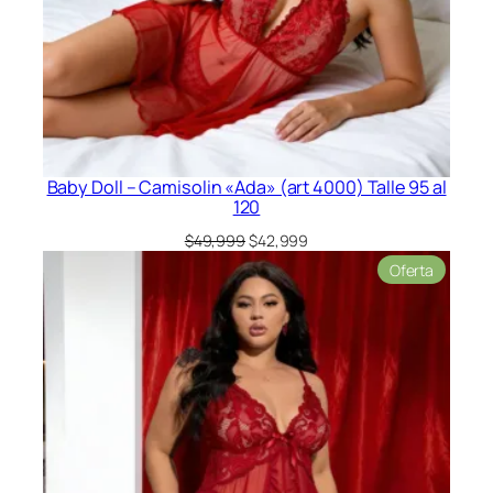
Baby Doll – Camisolin «Ada» (art 4000) Talle 95 al
120
El
El
$
49,999
$
42,999
precio
precio
Product
Oferta
original
actual
en
era:
es:
oferta
$49,999.
$42,999.