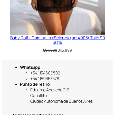
Baby Doll – Camisolin «Selene» (art 4005) Talle 90
al 115
El
El
$
54,999
$
45,999
precio
precio
original
actual
era:
es:
Whatsapp
$54,999.
$45,999.
+54 1134606582
+54 1159357576
Punto de retiro
Eduardo Acevedo 216
Caballito
Ciudad Autonoma de Buenos Aires