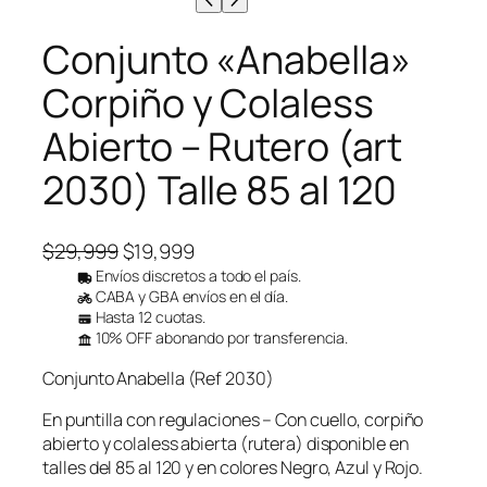
o
d
Conjunto «Anabella»
u
c
Corpiño y Colaless
t
o
Abierto – Rutero (art
e
n
2030) Talle 85 al 120
o
f
e
r
E
E
$
29,999
$
19,999
t
l
l
Envíos discretos a todo el país.
a
CABA y GBA envíos en el día.
p
p
Hasta 12 cuotas.
r
r
10% OFF abonando por transferencia.
e
e
Conjunto Anabella (Ref 2030)
c
c
i
i
En puntilla con regulaciones – Con cuello, corpiño
o
o
abierto y colaless abierta (rutera) disponible en
o
a
talles del 85 al 120 y en colores Negro, Azul y Rojo.