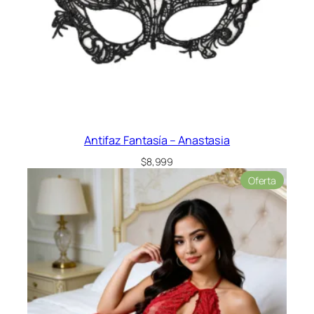
Antifaz Fantasía – Anastasia
$
8,999
Product
Oferta
en
oferta