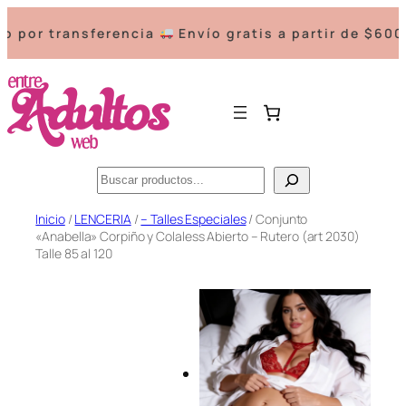
nsferencia
Envío gratis a partir de $60000.-
3 c
Buscar
Saltar
Inicio
/
LENCERIA
/
– Talles Especiales
/ Conjunto
«Anabella» Corpiño y Colaless Abierto – Rutero (art 2030)
al
Talle 85 al 120
contenido