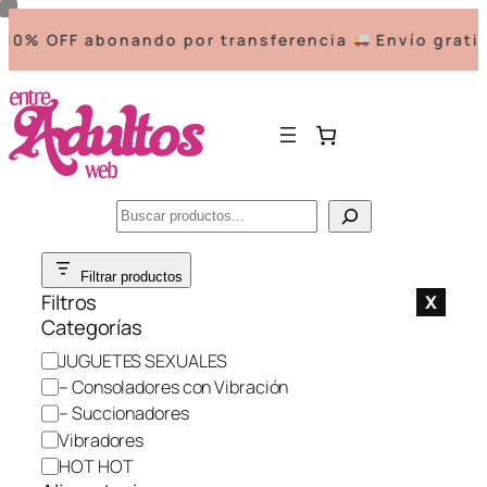
% OFF abonando por transferencia
Envío gratis a
Buscar
Saltar
Filtrar productos
al
Filtros
X
contenido
Categorías
C
JUGUETES SEXUALES
a
– Consoladores con Vibración
t
– Succionadores
e
Vibradores
g
HOT HOT
o