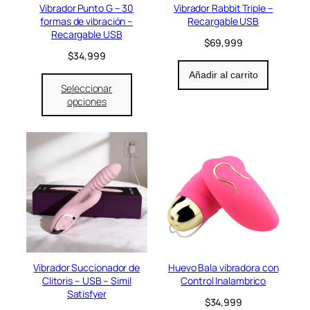
e
:
Vibrador Punto G – 30
Vibrador Rabbit Triple –
r
$
formas de vibración –
Recargable USB
a
2
Recargable USB
$
69,999
:
4
$
34,999
$
,
2
9
Añadir al carrito
9
9
Seleccionar
,
9
opciones
9
.
9
9
.
Vibrador Succionador de
Huevo Bala vibradora con
Clitoris – USB – Simil
Control Inalambrico
Satisfyer
$
34,999