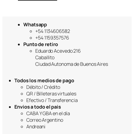
Whatsapp
+54 1134606582
+54 1159357576
Punto de retiro
Eduardo Acevedo 216
Caballito
Ciudad Autonoma de Buenos Aires
Todos los medios de pago
Débito / Crédito
QR / Billeteras virtuales
Efectivo / Transferencia
Envios a todo el pais
CABA Y GBA en el día
Correo Argentino
Andreani