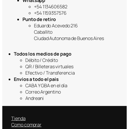
Whatsapp
+54 1134606582
+54 1159357576
Punto de retiro
Eduardo Acevedo 216
Caballito
Ciudad Autonoma de Buenos Aires
Todos los medios de pago
Débito / Crédito
QR / Billeteras virtuales
Efectivo / Transferencia
Envios a todo el pais
CABA Y GBA en el día
Correo Argentino
Andreani
Tienda
Como comprar