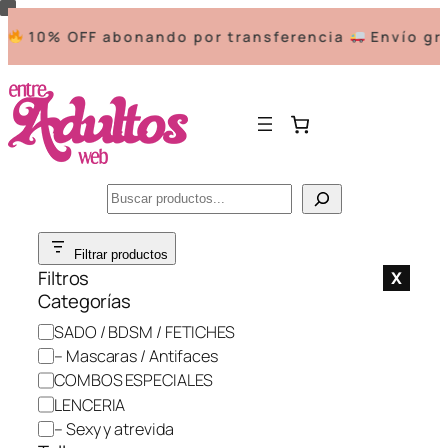
10% OFF abonando por transferencia
Envío grat
Buscar
Saltar
Filtrar productos
al
Filtros
X
contenido
Categorías
C
SADO / BDSM / FETICHES
a
– Mascaras / Antifaces
t
COMBOS ESPECIALES
e
LENCERIA
g
– Sexy y atrevida
o