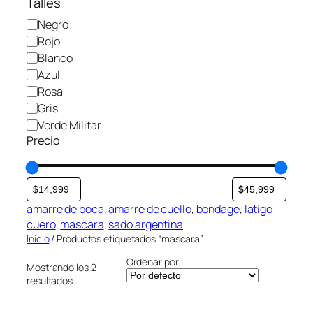
Talles
r
C
Negro
í
o
Rojo
a
l
Blanco
o
Azul
r
Rosa
Gris
Verde Militar
Precio
amarre de boca
, 
amarre de cuello
, 
bondage
, 
latigo
cuero
, 
mascara
, 
sado argentina
Inicio
/ Productos etiquetados “mascara”
Ordenar por
Mostrando los 2
resultados