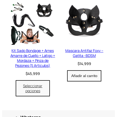
Kit Sado Bondage + Arnes
Mascara Antifaz Foxy –
Amarre de Cuello + Latigo +
Gatita -BDSM
Mordaza + Pinza de
$
14,999
Pezones (5 Articulos)
$
45,999
Añadir al carrito
Seleccionar
opciones