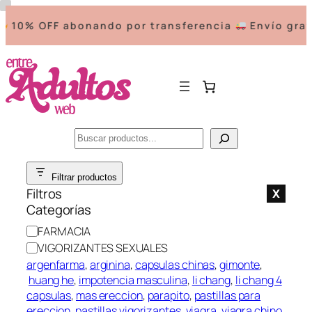
10% OFF abonando por transferencia
Envío grati
Buscar
Saltar
Filtrar productos
al
Filtros
X
contenido
Categorías
C
FARMACIA
a
VIGORIZANTES SEXUALES
t
argenfarma
, 
arginina
, 
capsulas chinas
, 
gimonte
,
e
huang he
, 
impotencia masculina
, 
li chang
, 
li chang 4
g
capsulas
, 
mas ereccion
, 
parapito
, 
pastillas para
o
ereccion
, 
pastillas vigorizantes
, 
viagra
, 
viagra chino
, 