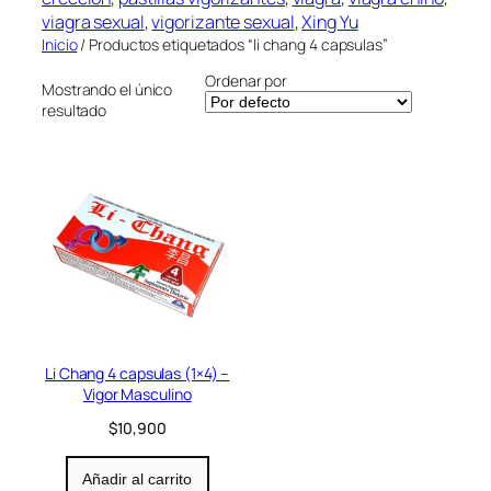
r
viagra sexual
, 
vigorizante sexual
, 
Xing Yu
í
Inicio
/ Productos etiquetados “li chang 4 capsulas”
a
Ordenar por
Mostrando el único
resultado
Li Chang 4 capsulas (1×4) –
Vigor Masculino
$
10,900
Añadir al carrito