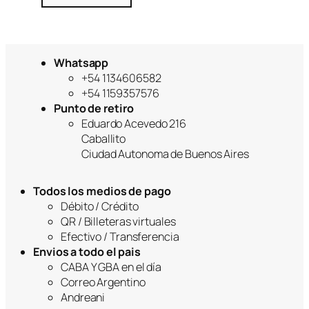
Whatsapp
+54 1134606582
+54 1159357576
Punto de retiro
Eduardo Acevedo 216
Caballito
Ciudad Autonoma de Buenos Aires
Todos los medios de pago
Débito / Crédito
QR / Billeteras virtuales
Efectivo / Transferencia
Envios a todo el pais
CABA Y GBA en el día
Correo Argentino
Andreani