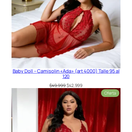
Baby Doll – Camisolin «Ada» (art 4000) Talle 95 al
120
El
El
$
49,999
$
42,999
precio
precio
Product
Oferta
original
actual
en
era:
es:
oferta
$49,999.
$42,999.