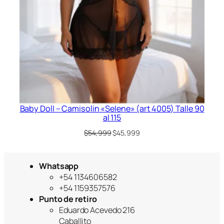
Baby Doll – Camisolin «Selene» (art 4005) Talle 90
al 115
El
El
$
54,999
$
45,999
precio
precio
original
actual
era:
es:
Whatsapp
$54,999.
$45,999.
+54 1134606582
+54 1159357576
Punto de retiro
Eduardo Acevedo 216
Caballito