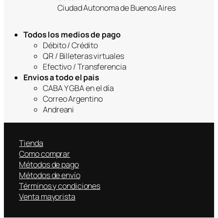
Ciudad Autonoma de Buenos Aires
Todos los medios de pago
Débito / Crédito
QR / Billeteras virtuales
Efectivo / Transferencia
Envios a todo el pais
CABA Y GBA en el día
Correo Argentino
Andreani
Tienda
Como comprar
Métodos de pago
Métodos de envío
Términos y condiciones
Venta mayorista