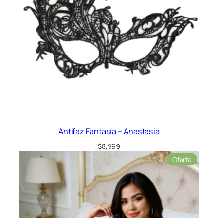
Antifaz Fantasía – Anastasia
$
8,999
Product
Oferta
en
oferta