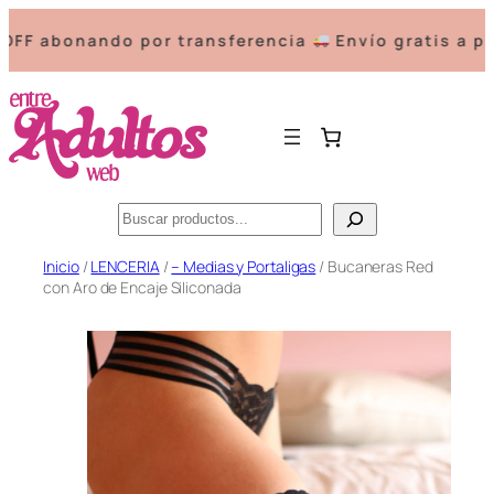
abonando por transferencia
Envío gratis a partir
Buscar
Saltar
Inicio
/
LENCERIA
/
– Medias y Portaligas
/ Bucaneras Red
con Aro de Encaje Siliconada
al
contenido