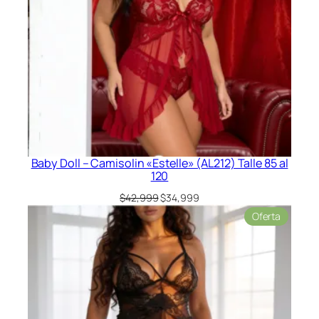
Baby Doll – Camisolin «Estelle» (AL212) Talle 85 al
120
El
El
$
42,999
$
34,999
precio
precio
Product
Oferta
original
actual
en
era:
es:
oferta
$42,999.
$34,999.