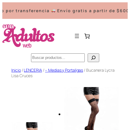
r transferencia
Envío gratis a partir de $60000.
Buscar
Saltar
Inicio
/
LENCERIA
/
– Medias y Portaligas
/ Bucanera Lycra
Lisa Cruces
al
contenido