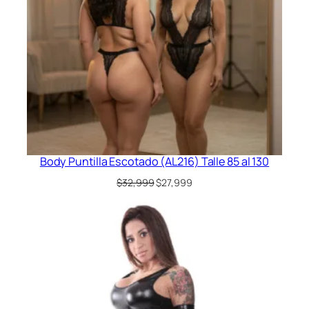
Body Puntilla Escotado (AL216) Talle 85 al 130
El
El
$
32,999
$
27,999
precio
precio
original
actual
era:
es:
$32,999.
$27,999.