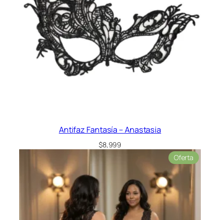
Antifaz Fantasía – Anastasia
$
8,999
Product
Oferta
en
oferta