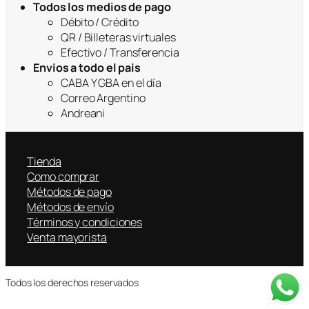
Todos los medios de pago
Débito / Crédito
QR / Billeteras virtuales
Efectivo / Transferencia
Envios a todo el pais
CABA Y GBA en el día
Correo Argentino
Andreani
Tienda
Como comprar
Métodos de pago
Métodos de envío
Términos y condiciones
Venta mayorista
Todos los derechos reservados