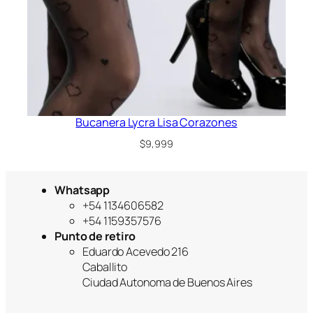
Bucanera Lycra Lisa Corazones
$
9,999
Whatsapp
+54 1134606582
+54 1159357576
Punto de retiro
Eduardo Acevedo 216
Caballito
Ciudad Autonoma de Buenos Aires