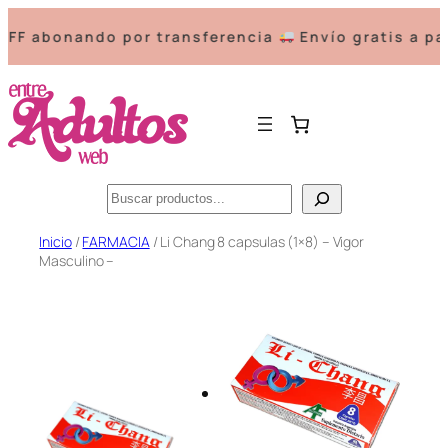
abonando por transferencia
Envío gratis a partir
Buscar
Saltar
Inicio
/
FARMACIA
/ Li Chang 8 capsulas (1×8) – Vigor
Masculino –
al
contenido