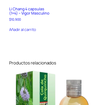
d
Li Chang 4 capsulas
(1×4) – Vigor Masculino
$
10,900
Añadir al carrito
Productos relacionados