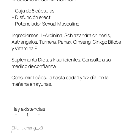
– Caja de 8 cápsulas
– Disfunción eréctil
– Potenciador Sexual Masculino
Ingredientes: L-Arginina, Schiazandra chinesis,
Astrángalos, Turnera, Panax, Ginseng, Ginkgo Biloba
y Vitamina E
Suplementa Dietas Insuficientes. Consulte a su
médico de confianza
Consumir 1 cápsula hasta cada 1 y 1/2 día, en la
mañana en ayunas.
Hay existencias
L
−
+
i
SKU:
Lichang_x8
C