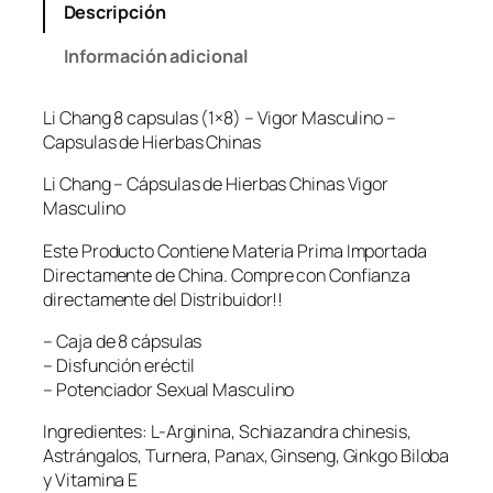
h
Descripción
a
n
Información adicional
g
8
Li Chang 8 capsulas (1×8) – Vigor Masculino –
c
Capsulas de Hierbas Chinas
a
p
Li Chang – Cápsulas de Hierbas Chinas Vigor
s
Masculino
u
l
Este Producto Contiene Materia Prima Importada
a
Directamente de China. Compre con Confianza
s
directamente del Distribuidor!!
(
– Caja de 8 cápsulas
1
– Disfunción eréctil
×
– Potenciador Sexual Masculino
8
)
Ingredientes: L-Arginina, Schiazandra chinesis,
–
Astrángalos, Turnera, Panax, Ginseng, Ginkgo Biloba
V
y Vitamina E
i