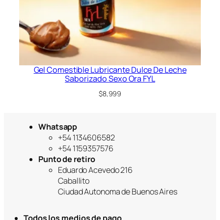
Gel Comestible Lubricante Dulce De Leche
Saborizado Sexo Ora FYL
$
8,999
Whatsapp
+54 1134606582
+54 1159357576
Punto de retiro
Eduardo Acevedo 216
Caballito
Ciudad Autonoma de Buenos Aires
Todos los medios de pago