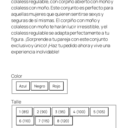
colaless regulable, con corpiño abierto con moño y
colaless con moño. Este conjunto es perfecto para
aquellas mujeres que quieren sentirse sexys y
seguras de sí mismas. El corpiño con moño y
colaless con moño te harán lucir irresistible, y el
colaless regulable se adapta perfectamente a tu
figura. ¡Sorprende a tu pareja con este conjunto
exclusivo y único! ¡Haz tu pedido ahora y vive una
experiencia inolvidable!
Color
Azul
Negro
Rojo
Talle
1 (85)
2 (90)
3 (95)
4 (100)
5 (105)
6 (110)
7 (115)
8 (120)