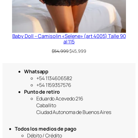
Baby Doll – Camisolin «Selene» (art 4005) Talle 90
al 115
El
El
$
54,999
$
45,999
precio
precio
original
actual
era:
es:
Whatsapp
$54,999.
$45,999.
+54 1134606582
+54 1159357576
Punto de retiro
Eduardo Acevedo 216
Caballito
Ciudad Autonoma de Buenos Aires
Todos los medios de pago
Débito / Crédito