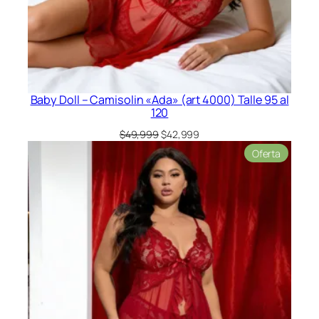
Baby Doll – Camisolin «Ada» (art 4000) Talle 95 al
120
El
El
$
49,999
$
42,999
precio
precio
Product
Oferta
original
actual
en
era:
es:
oferta
$49,999.
$42,999.