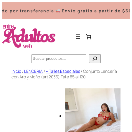
 transferencia
Envío gratis a partir de $60000.-
Buscar
Saltar
Inicio
/
LENCERIA
/
– Talles Especiales
/ Conjunto Lencería
con Aro y Moño (art 2035) Talle 85 al 120
al
contenido