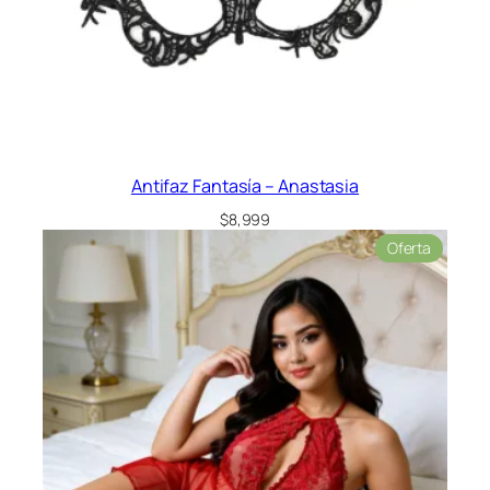
Antifaz Fantasía – Anastasia
$
8,999
Product
Oferta
en
oferta