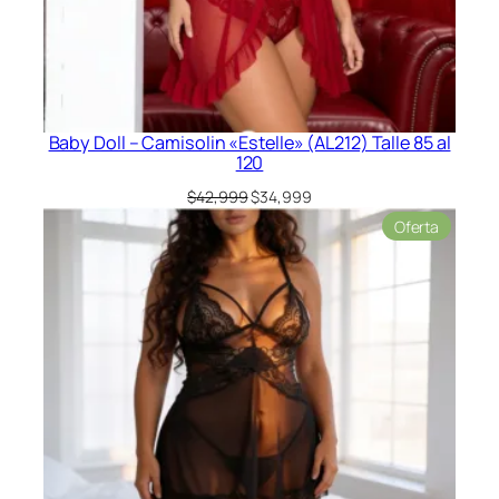
Baby Doll – Camisolin «Estelle» (AL212) Talle 85 al
120
El
El
$
42,999
$
34,999
precio
precio
Product
Oferta
original
actual
en
era:
es:
oferta
$42,999.
$34,999.