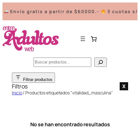
a
Envío gratis a partir de $60000.-
3 cuotas s/in
Buscar
Saltar
Filtrar productos
al
Filtros
X
contenido
Inicio
/ Productos etiquetados “vitalidad_masculina”
No se han encontrado resultados