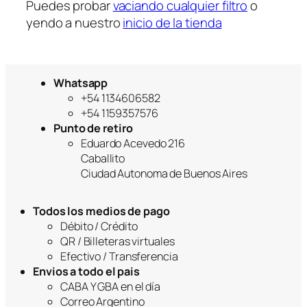
Puedes probar
vaciando cualquier filtro
o
yendo a nuestro
inicio de la tienda
Whatsapp
+54 1134606582
+54 1159357576
Punto de retiro
Eduardo Acevedo 216
Caballito
Ciudad Autonoma de Buenos Aires
Todos los medios de pago
Débito / Crédito
QR / Billeteras virtuales
Efectivo / Transferencia
Envios a todo el pais
CABA Y GBA en el día
Correo Argentino