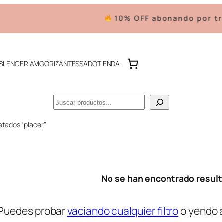
10% OFF abonando por tra
S
LENCERIA
VIGORIZANTES
SADO
TIENDA
Buscar
etados “placer”
No se han encontrado resul
Puedes probar
vaciando cualquier filtro
o yendo 