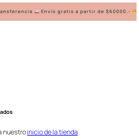
nsferencia
Envío gratis a partir de $60000.-
3 
tados
a nuestro
inicio de la tienda