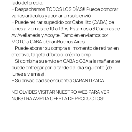
lado del precio.
a
+ Despachamos TODOS LOS DÍAS!! Puede comprar
n
varios artículos y abonar un solo envió!
t
+ Puede retirar su pedido por Caballito (CABA) de
i
lunes a viernes de 10 a 19hs. Estamos a 3 Cuadras de
d
Av Avellaneda y Acoyte. También enviamos por
a
MOTO a CABA o Gran Buenos Aires.
d
+ Puede abonar su compra al momento de retirar en
efectivo, tarjeta débito o crédito o mp.
+ Si combina su envío en CABA o GBA a la mañana se
puede entregar por la tarde o al día siguiente (de
lunes a viernes).
+ Su privacidad se encuentra GARANTIZADA
NO OLVIDES VISITAR NUESTRO WEB PARA VER
NUESTRA AMPLIA OFERTA DE PRODUCTOS!