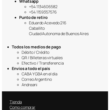
Whatsapp
+54 1134606582
+54 1159357576
Punto de retiro
Eduardo Acevedo 216
Caballito
Ciudad Autonoma de Buenos Aires
Todos los medios de pago
Débito / Crédito
QR / Billeteras virtuales
Efectivo / Transferencia
Envios a todo el pais
CABA Y GBA en el día
Correo Argentino
Andreani
Tienda
Como comprar