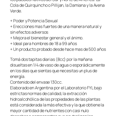
Cola de Quirquincho o Pillijan, la Damiana y la Avena
Verde.
+ Poder y Potencia Sexual
+ Erecciones mas fuertes de una manera natural y
sin efectos adversos
+ Mejora el bienestar general y el ánimo.
+ Ideal para hombres de 18 a 99 años
+ Un producto probado desde hace mas de 500 años
Tomá dos tapitas diarias (8cc) por la mañana
disueltas en 1/4 de vaso de agua o esporádicamente
en los días que sientas que necesitas un plus de
energía.
Contenido del envase 130cc.
Elaborado en Argentina por el Laboratorio FYL bajo
estrictas normas de calidad, la extracción
hidroalcohólica de las propiedades de las plantas
está considerada la más efectiva y la que obtiene la
mayor cantidad de nutrientes con casi nulo