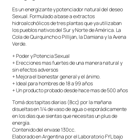
o
Es un energizante y potenciador natural del deseo
t
Sexual. Formulado a base a extractos
a
hidroalcohólicos de tres plantas que ya utilizaban
s
los pueblos nativos del Sur y Norte de América. La
–
Cola de Quirquincho o Pillijan, la Damiana y la Avena
P
Verde.
i
l
+ Poder y Potencia Sexual
l
+ Erecciones mas fuertes de una manera natural y
i
sin efectos adversos
j
+ Mejora el bienestar general y el ánimo.
a
+ Ideal para hombres de 18 a 99 años
n
+ Un producto probado desde hace mas de 500 años
–
V
Tomá dos tapitas diarias (8cc) por la mañana
i
disueltas en 1/4 de vaso de agua o esporádicamente
g
en los días que sientas que necesitas un plus de
o
energía.
r
Contenido del envase 130cc.
i
Elaborado en Argentina por el Laboratorio FYL bajo