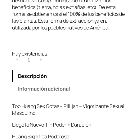
desechos o componentes que neutralizan los
beneficios (tierra, hojas extrañas, etc). De esta
forma se obtienen casi el 100% de los beneficios de
las plantas. Esta forma de extracción ya era
utilizada por los pueblos nativos de América.
Hay existencias
T
−
+
o
p
Descripción
H
u
Información adicional
a
n
Top Huang Sex Gotas – Pillijan – Vigorizante Sexual
g
Masculino
S
e
Llegó lo Nuevo!!! + Poder + Duración
x
G
Huang Significa Poderoso.