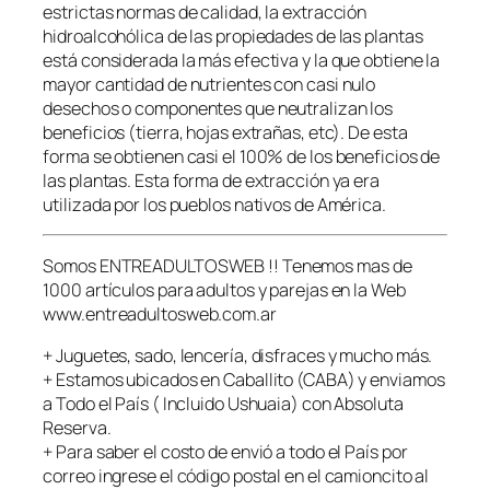
z
estrictas normas de calidad, la extracción
a
hidroalcohólica de las propiedades de las plantas
n
está considerada la más efectiva y la que obtiene la
t
mayor cantidad de nutrientes con casi nulo
e
desechos o componentes que neutralizan los
S
beneficios (tierra, hojas extrañas, etc). De esta
e
forma se obtienen casi el 100% de los beneficios de
x
las plantas. Esta forma de extracción ya era
u
utilizada por los pueblos nativos de América.
a
l
Somos ENTREADULTOSWEB !! Tenemos mas de
M
1000 artículos para adultos y parejas en la Web
a
www.entreadultosweb.com.ar
s
c
+ Juguetes, sado, lencería, disfraces y mucho más.
u
+ Estamos ubicados en Caballito (CABA) y enviamos
l
a Todo el País ( Incluido Ushuaia) con Absoluta
i
Reserva.
n
+ Para saber el costo de envió a todo el País por
o
correo ingrese el código postal en el camioncito al
c