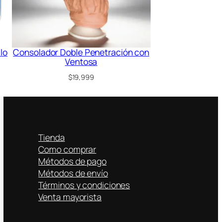
lo
Consolador Doble Penetración con
Ventosa
$
19,999
Tienda
Como comprar
Métodos de pago
Métodos de envío
Términos y condiciones
Venta mayorista