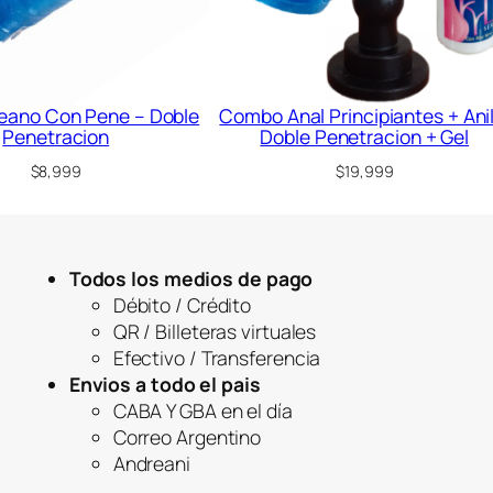
neano Con Pene – Doble
Combo Anal Principiantes + Anil
Penetracion
Doble Penetracion + Gel
$
8,999
$
19,999
Todos los medios de pago
Débito / Crédito
QR / Billeteras virtuales
Efectivo / Transferencia
Envios a todo el pais
CABA Y GBA en el día
Correo Argentino
Andreani