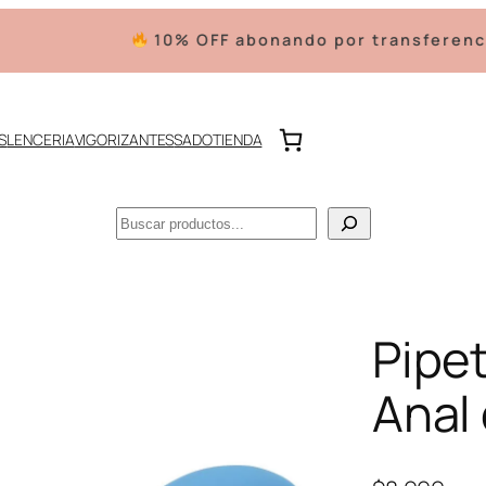
10% OFF abonando por transferencia
En
S
LENCERIA
VIGORIZANTES
SADO
TIENDA
Buscar
Pipe
Anal