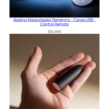
l
c
a
n
Aladino Masturbador Femenino – Carga USB –
t
Control Remoto
i
$
34,999
d
a
d