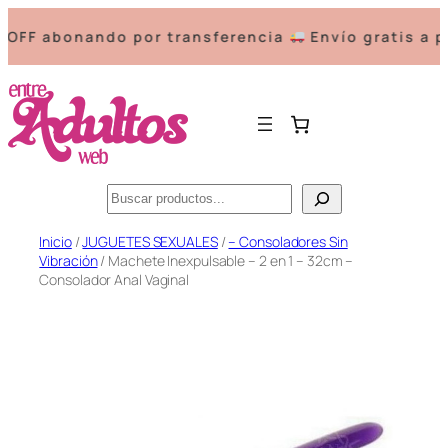
 abonando por transferencia
Envío gratis a part
Buscar
Saltar
Inicio
/
JUGUETES SEXUALES
/
– Consoladores Sin
Vibración
/ Machete Inexpulsable – 2 en 1 – 32cm –
al
Consolador Anal Vaginal
contenido