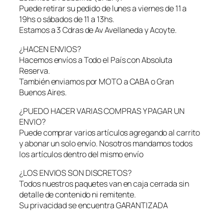
e
Puede retirar su pedido de lunes a viernes de 11 a
x
19hs o sábados de 11 a 13hs.
p
Estamos a 3 Cdras de Av Avellaneda y Acoyte.
u
l
¿HACEN ENVIOS?
s
Hacemos envíos a Todo el País con Absoluta
a
Reserva.
b
También enviamos por MOTO a CABA o Gran
l
Buenos Aires.
e
–
¿PUEDO HACER VARIAS COMPRAS Y PAGAR UN
2
ENVIO?
e
Puede comprar varios artículos agregando al carrito
n
y abonar un solo envío. Nosotros mandamos todos
1
los artículos dentro del mismo envío
–
¿LOS ENVIOS SON DISCRETOS?
3
Todos nuestros paquetes van en caja cerrada sin
2
detalle de contenido ni remitente.
c
Su privacidad se encuentra GARANTIZADA
m
–