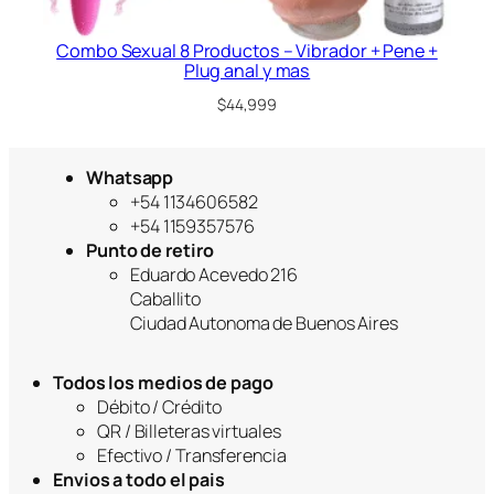
Combo Sexual 8 Productos – Vibrador + Pene +
Plug anal y mas
$
44,999
Whatsapp
+54 1134606582
+54 1159357576
Punto de retiro
Eduardo Acevedo 216
Caballito
Ciudad Autonoma de Buenos Aires
Todos los medios de pago
Débito / Crédito
QR / Billeteras virtuales
Efectivo / Transferencia
Envios a todo el pais