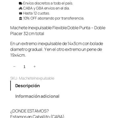
Envíos discretos a todo el país.
CABA y GBA envíos en el día.
Hasta 12 cuotas.
10% OFF abonando por transferencia.
Machete Inexpulsable Flexible Doble Punta – Doble
Placer 32 cm total
En un extremo inexpulsable de 14x3cm con bolade
diametro gradual. Y en el otro extremo un pene de
19x4cm.
M
−
+
a
SKU:
MacheteInexpulsable
c
h
Descripción
e
t
Información adicional
e
I
¿DONDE ESTAMOS?
n
Estamos en Caballito (CABA).