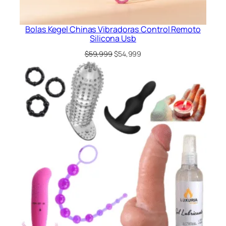
Bolas Kegel Chinas Vibradoras Control Remoto
Silicona Usb
El
El
$
59,999
$
54,999
precio
precio
original
actual
era:
es:
$59,999.
$54,999.