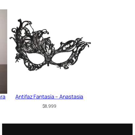
ara
Antifaz Fantasía – Anastasia
$
8,999