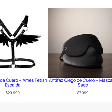
 de Cuero – Arnes Fetish
Antifaz Ciego de Cuero – Masc
Espalda
Sado
$
29,999
$
7,999