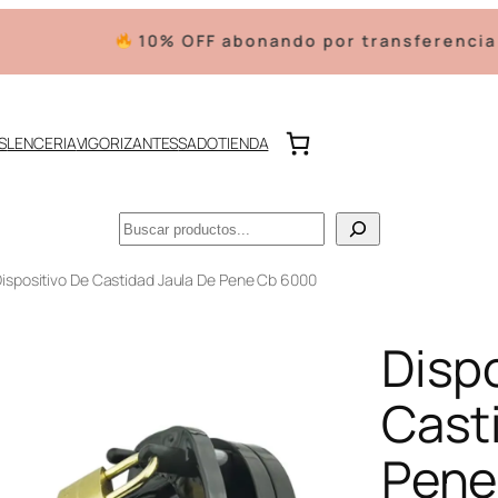
10% OFF abonando por transferencia
Envío gra
S
LENCERIA
VIGORIZANTES
SADO
TIENDA
Buscar
Dispositivo De Castidad Jaula De Pene Cb 6000
Disp
Cast
Pene