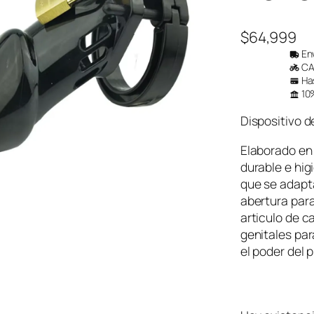
$
64,999
Env
CAB
Has
10%
Dispositivo 
Elaborado en
durable e hig
que se adapta
abertura para
articulo de c
genitales par
el poder del 