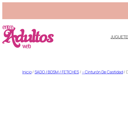
JUGUETE
Saltar
Inicio
/
SADO / BDSM / FETICHES
/
– Cinturón De Castidad
/ 
al
contenido