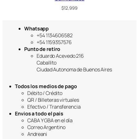
$
12,999
Whatsapp
+54 1134606582
+54 1159357576
Punto de retiro
Eduardo Acevedo 216
Caballito
Ciudad Autonoma de Buenos Aires
Todos los medios de pago
Débito / Crédito
QR / Billeteras virtuales
Efectivo / Transferencia
Envios a todo el pais
CABA Y GBA en el día
Correo Argentino
Andreani