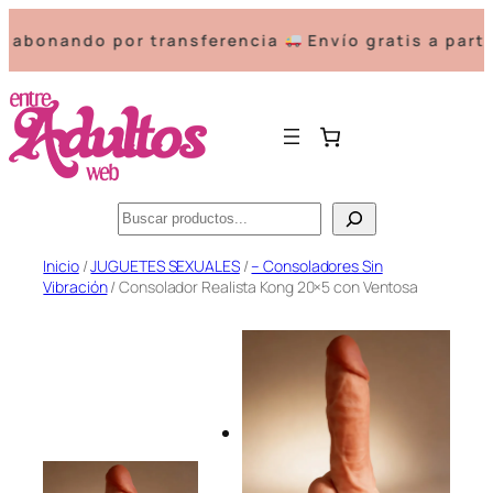
nando por transferencia
Envío gratis a partir d
Buscar
Saltar
Inicio
/
JUGUETES SEXUALES
/
– Consoladores Sin
Vibración
/ Consolador Realista Kong 20×5 con Ventosa
al
contenido