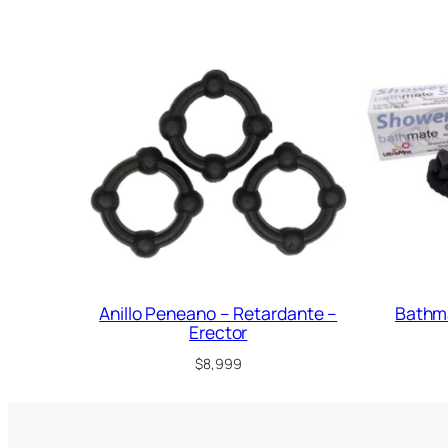
Anillo Peneano – Retardante –
Bathm
Erector
$
8,999