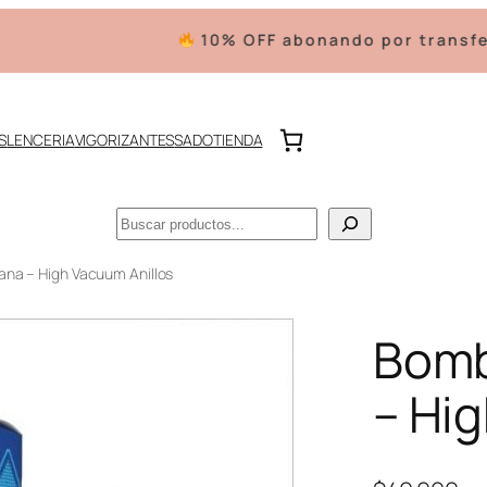
10% OFF abonando por transferenci
S
LENCERIA
VIGORIZANTES
SADO
TIENDA
Buscar
na – High Vacuum Anillos
Bomb
– Hi