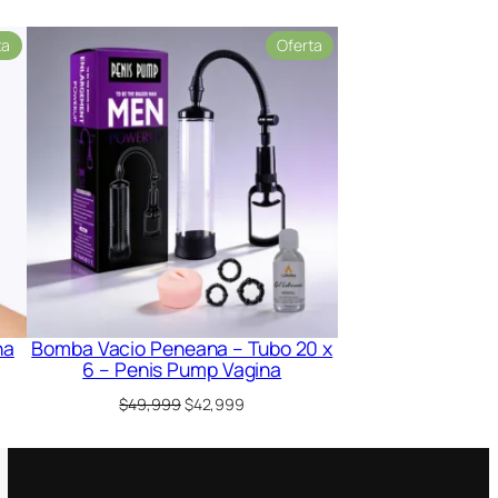
Producto
Producto
ta
Oferta
en
en
oferta
oferta
ha
Bomba Vacio Peneana – Tubo 20 x
6 – Penis Pump Vagina
El
El
$
49,999
$
42,999
precio
precio
original
actual
era:
es:
9.
$49,999.
$42,999.