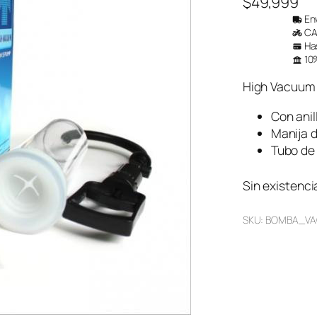
$
49,999
Env
CAB
Has
10%
High Vacuum
Con anil
Manija d
Tubo de
Sin existenci
SKU:
BOMBA_VA