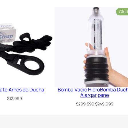
Ofer
ate Arnes de Ducha
Bomba Vacio HidroBomba Duc
Alargar pene
$
12,999
El
El
$
299,999
$
249,999
precio
precio
original
actual
era:
es:
$299,999.
$249,99