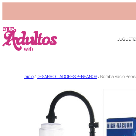
JUGUETE
Saltar
Inicio
/
DESARROLLADORES PENEANOS
/ Bomba Vacio Penea
al
contenido